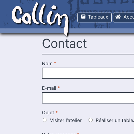
Aller
Aller
à
au
Tableaux
Accu
la
contenu
navigation
Contact
Nom
*
E-mail
*
Objet
*
Visiter l’atelier
Réaliser un tab