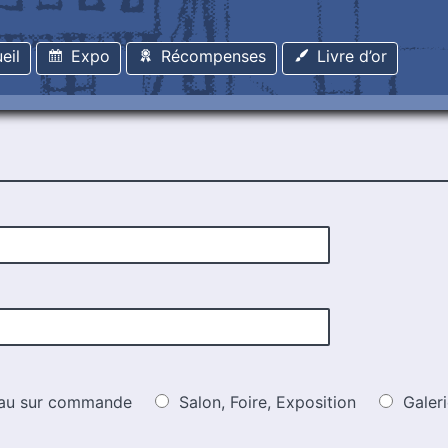
eil
Expo
Récompenses
Livre d’or
leau sur commande
Salon, Foire, Exposition
Galeri