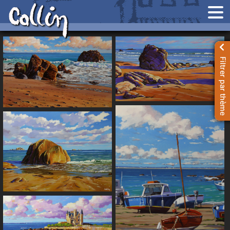
Aller
Aller
à
au
la
contenu
Tableaux
navigation
Accueil
Filtrer par thème
Contact
Expo
Récompenses
Livre d’or
Panier
Compte