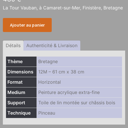
La Tour Vauban, à Camaret-sur-Mer, Finistère, Bretagne
quantité
Ajouter au panier
de
Tour
Vauban
Détails
Authenticité & Livraison
Thème
Bretagne
Dimensions
12M – 61 cm x 38 cm
Format
Horizontal
Medium
Peinture acrylique extra-fine
Support
Toile de lin montée sur châssis bois
Technique
Pinceau